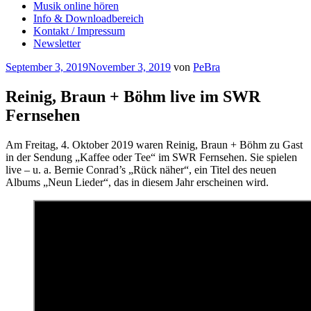
Musik online hören
Info & Downloadbereich
Kontakt / Impressum
Newsletter
Veröffentlicht
September 3, 2019
November 3, 2019
von
PeBra
am
Reinig, Braun + Böhm live im SWR
Fernsehen
Am Freitag, 4. Oktober 2019 waren Reinig, Braun + Böhm zu Gast
in der Sendung „Kaffee oder Tee“ im SWR Fernsehen. Sie spielen
live – u. a. Bernie Conrad’s „Rück näher“, ein Titel des neuen
Albums „Neun Lieder“, das in diesem Jahr erscheinen wird.