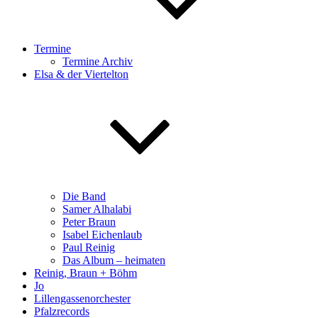
Termine
Termine Archiv
Elsa & der Viertelton
Die Band
Samer Alhalabi
Peter Braun
Isabel Eichenlaub
Paul Reinig
Das Album – heimaten
Reinig, Braun + Böhm
Jo
Lillengassenorchester
Pfalzrecords