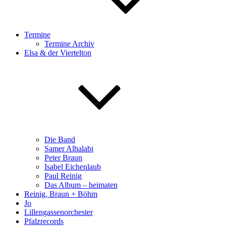
Termine
Termine Archiv
Elsa & der Viertelton
Die Band
Samer Alhalabi
Peter Braun
Isabel Eichenlaub
Paul Reinig
Das Album – heimaten
Reinig, Braun + Böhm
Jo
Lillengassenorchester
Pfalzrecords