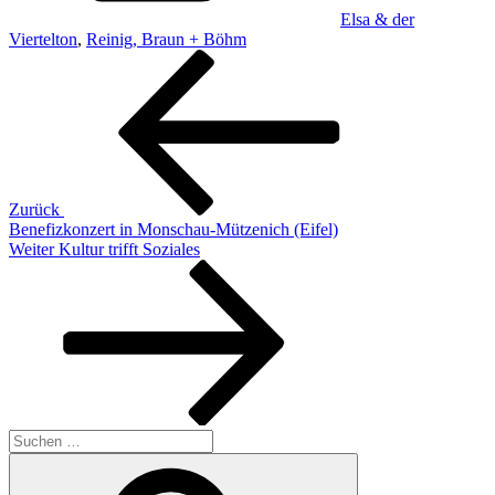
Elsa & der
Viertelton
,
Reinig, Braun + Böhm
Beitragsnavigation
Vorheriger
Beitrag
Zurück
Benefizkonzert in Monschau-Mützenich (Eifel)
Nächster
Weiter
Kultur trifft Soziales
Beitrag
Suchen
nach:
Suchen