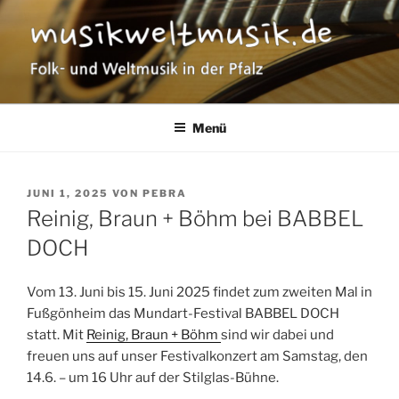
Zum
Inhalt
springen
MUSIKWELTMUSIK
Folk- und Weltmusik in der Pfalz
Menü
VERÖFFENTLICHT
JUNI 1, 2025
VON
PEBRA
AM
Reinig, Braun + Böhm bei BABBEL
DOCH
Vom 13. Juni bis 15. Juni 2025 findet zum zweiten Mal in
Fußgönheim das Mundart-Festival BABBEL DOCH
statt. Mit
Reinig, Braun + Böhm
sind wir dabei und
freuen uns auf unser Festivalkonzert am Samstag, den
14.6. – um 16 Uhr auf der Stilglas-Bühne.