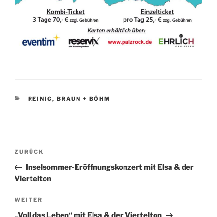
KATEGORIEN
REINIG, BRAUN + BÖHM
Beitragsnavigation
Vorheriger
ZURÜCK
Beitrag
Inselsommer-Eröffnungskonzert mit Elsa & der
Viertelton
Nächster
WEITER
Beitrag
„Voll das Leben“ mit Elsa & der Viertelton