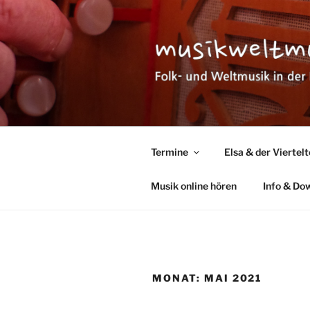
Zum
Inhalt
springen
MUSIKWEL
Folk- und Weltmusik in der Pfa
Termine
Elsa & der Viertel
Musik online hören
Info & Do
MONAT:
MAI 2021