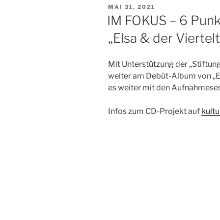
VERÖFFENTLICHT
MAI 31, 2021
AM
IM FOKUS – 6 Punkt
„Elsa & der Viertel
Mit Unterstützung der „Stiftung
weiter am Debüt-Album von „El
es weiter mit den Aufnahmeses
Infos zum CD-Projekt auf
kult