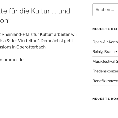
Suchen
e für die Kultur … und
nach:
ton“
NEUESTE BE
 Rheinland-Pfalz für Kultur“ arbeiten wir
sa & der Viertelton“. Demnächst geht
Open-Air-Konzer
sions in Oberotterbach.
Reinig, Braun 
ursommer.de
Musikfestival
Friedenskonzer
Benefizkonzert
NEUESTE KO