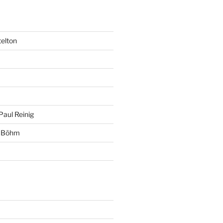
telton
Paul Reinig
+ Böhm