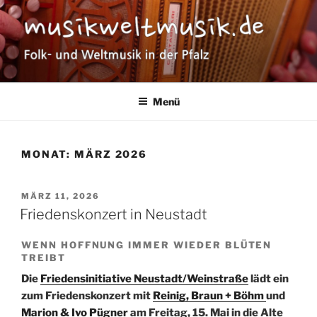
Zum
Inhalt
springen
MUSIKWELTMUSIK
Folk- und Weltmusik in der Pfalz
Menü
MONAT:
MÄRZ 2026
VERÖFFENTLICHT
MÄRZ 11, 2026
AM
Friedenskonzert in Neustadt
WENN HOFFNUNG IMMER WIEDER BLÜTEN
TREIBT
Die
Friedensinitiative Neustadt/Weinstraße
lädt ein
zum Friedenskonzert mit
Reinig, Braun + Böhm
und
Marion & Ivo Pügner
am Freitag, 15. Mai in die Alte