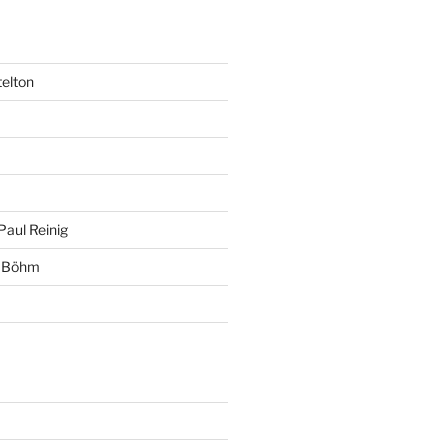
telton
Paul Reinig
+ Böhm