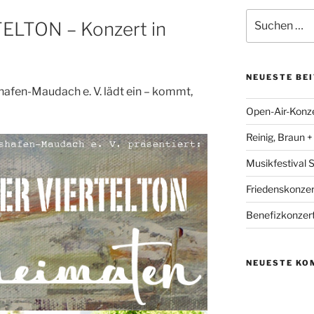
Suchen
ELTON – Konzert in
nach:
NEUESTE BE
hafen-Maudach e. V. lädt ein – kommt,
Open-Air-Konzer
Reinig, Braun 
Musikfestival
Friedenskonzer
Benefizkonzert
NEUESTE KO