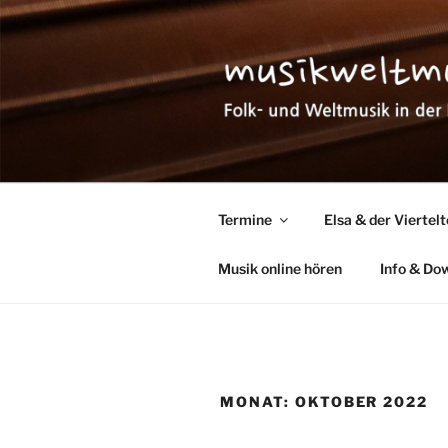
Zum
Inhalt
springen
MUSIKWEL
Folk- und Weltmusik in der Pfa
Termine
Elsa & der Viertel
Musik online hören
Info & Do
MONAT:
OKTOBER 2022