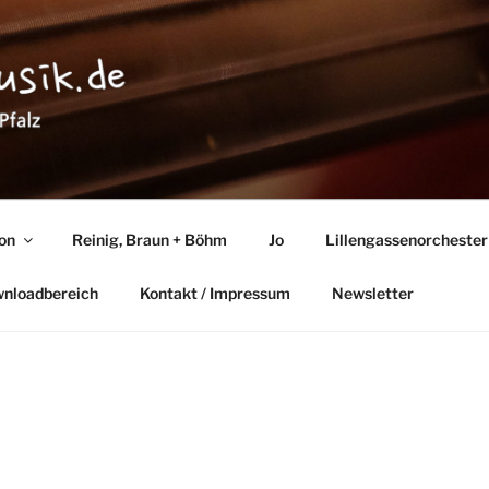
TMUSIK
lz
ton
Reinig, Braun + Böhm
Jo
Lillengassenorchester
wnloadbereich
Kontakt / Impressum
Newsletter