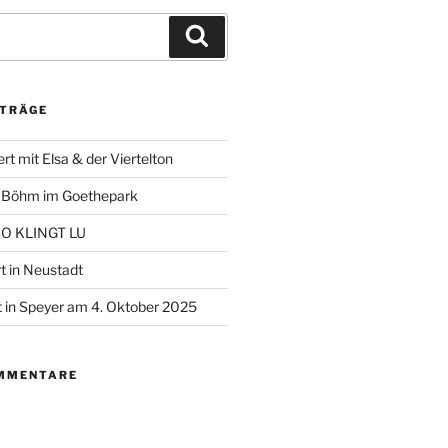
Suchen
ITRÄGE
t mit Elsa & der Viertelton
+ Böhm im Goethepark
 SO KLINGT LU
t in Neustadt
 in Speyer am 4. Oktober 2025
MMENTARE