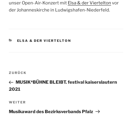
unser Open-Air-Konzert mit
Elsa & der Viertelton
vor
der Johanneskirche in Ludwigshafen-Niederfeld.
KATEGORIEN
ELSA & DER VIERTELTON
Beitragsnavigation
Vorheriger
ZURÜCK
Beitrag
MUSIK*BÜHNE BLEIBT. festival kaiserslautern
2021
Nächster
WEITER
Beitrag
Musikaward des Bezirksverbands Pfalz