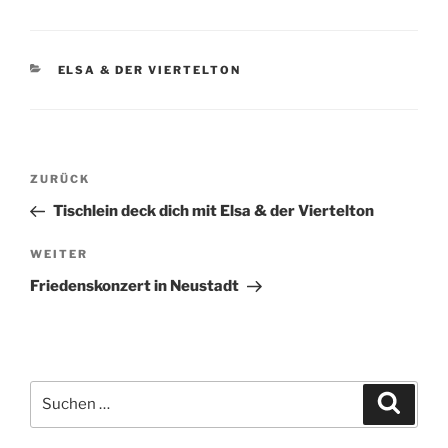
KATEGORIEN
ELSA & DER VIERTELTON
Beitragsnavigation
Vorheriger
ZURÜCK
Beitrag
Tischlein deck dich mit Elsa & der Viertelton
Nächster
WEITER
Beitrag
Friedenskonzert in Neustadt
Suchen
Suche
nach: