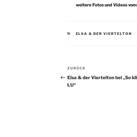
weitere Fotos und Videos vo
KATEGORIEN
ELSA & DER VIERTELTON
Beitragsnavigation
Vorheriger
ZURÜCK
Beitrag
Elsa & der Viertelton bei „So kl
LU“