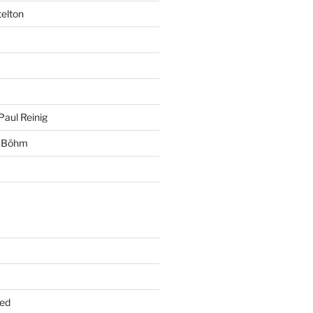
telton
Paul Reinig
+ Böhm
ed