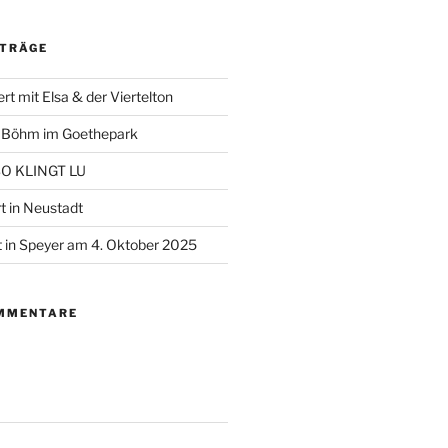
ITRÄGE
t mit Elsa & der Viertelton
+ Böhm im Goethepark
 SO KLINGT LU
t in Neustadt
 in Speyer am 4. Oktober 2025
MMENTARE