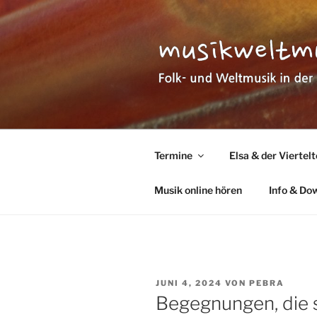
Zum
Inhalt
springen
MUSIKWEL
Folk- und Weltmusik in der Pfa
Termine
Elsa & der Viertel
Musik online hören
Info & Do
VERÖFFENTLICHT
JUNI 4, 2024
VON
PEBRA
AM
Begegnungen, die 