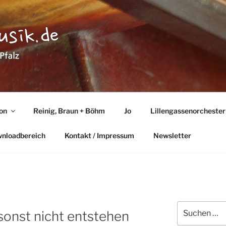
TMUSIK
lz
ton
Reinig, Braun + Böhm
Jo
Lillengassenorchester
wnloadbereich
Kontakt / Impressum
Newsletter
Suchen
sonst nicht entstehen
nach: