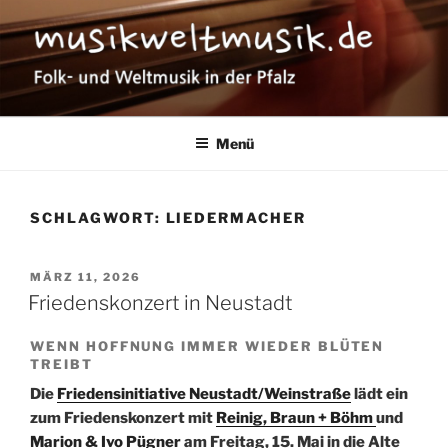
Zum
Inhalt
springen
MUSIKWELTMUSIK
Folk- und Weltmusik in der Pfalz
Menü
SCHLAGWORT:
LIEDERMACHER
VERÖFFENTLICHT
MÄRZ 11, 2026
AM
Friedenskonzert in Neustadt
WENN HOFFNUNG IMMER WIEDER BLÜTEN
TREIBT
Die
Friedensinitiative Neustadt/Weinstraße
lädt ein
zum Friedenskonzert mit
Reinig, Braun + Böhm
und
Marion & Ivo Pügner
am Freitag, 15. Mai in die Alte