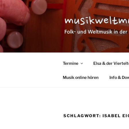
Zum
Inhalt
springen
MUSIKWEL
Folk- und Weltmusik in der Pfa
Termine
Elsa & der Viertel
Musik online hören
Info & Do
SCHLAGWORT:
ISABEL E