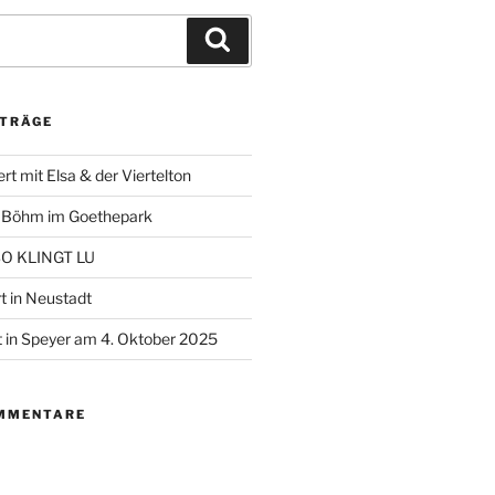
Suchen
ITRÄGE
t mit Elsa & der Viertelton
+ Böhm im Goethepark
 SO KLINGT LU
t in Neustadt
 in Speyer am 4. Oktober 2025
MMENTARE