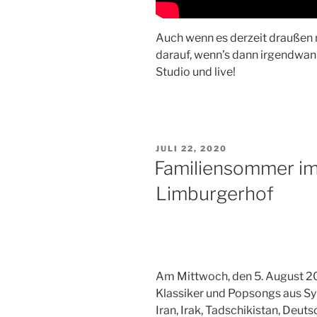
Auch wenn es derzeit draußen n
darauf, wenn’s dann irgendwan
Studio und live!
VERÖFFENTLICHT
JULI 22, 2020
AM
Familiensommer im
Limburgerhof
Am Mittwoch, den 5. August 202
Klassiker und Popsongs aus Syr
Iran, Irak, Tadschikistan, Deut