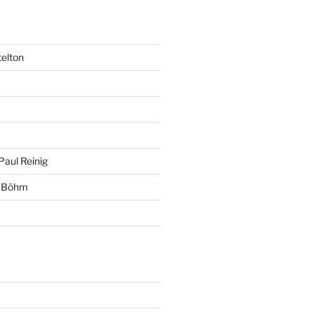
telton
Paul Reinig
+ Böhm