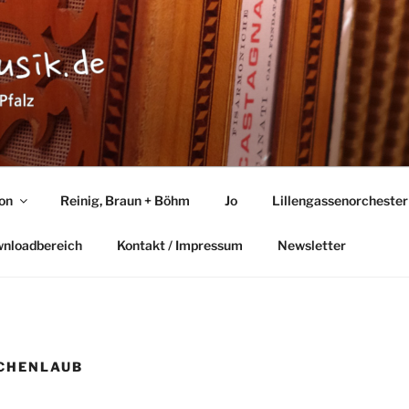
TMUSIK
lz
ton
Reinig, Braun + Böhm
Jo
Lillengassenorchester
wnloadbereich
Kontakt / Impressum
Newsletter
ICHENLAUB