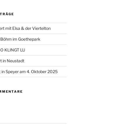
ITRÄGE
t mit Elsa & der Viertelton
+ Böhm im Goethepark
 SO KLINGT LU
t in Neustadt
 in Speyer am 4. Oktober 2025
MMENTARE