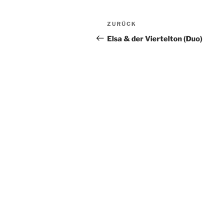
Beitragsnavigation
Vorheriger
ZURÜCK
Beitrag
Elsa & der Viertelton (Duo)