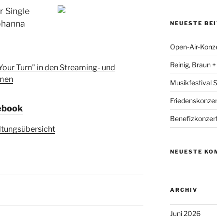
r Single
Johanna
NEUESTE BE
Open-Air-Konzer
Reinig, Braun 
 Your Turn" in den Streaming- und
rmen
Musikfestival
Friedenskonzer
ebook
Benefizkonzert
ltungsübersicht
NEUESTE KO
ARCHIV
Juni 2026