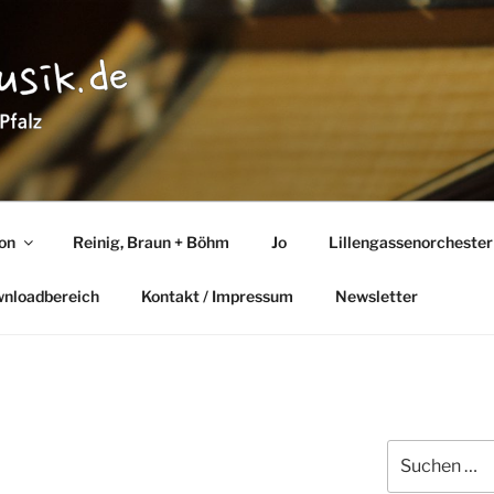
TMUSIK
lz
ton
Reinig, Braun + Böhm
Jo
Lillengassenorchester
wnloadbereich
Kontakt / Impressum
Newsletter
Suchen
nach: