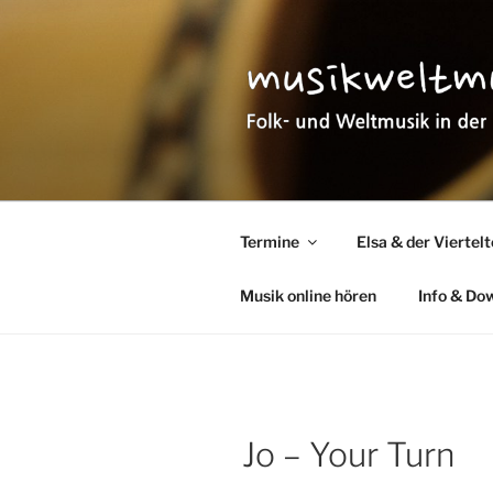
Zum
Inhalt
springen
MUSIKWEL
Folk- und Weltmusik in der Pfa
Termine
Elsa & der Viertel
Musik online hören
Info & Do
Jo – Your Turn