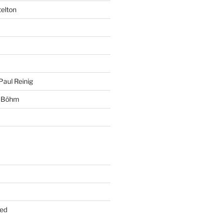
telton
Paul Reinig
+ Böhm
ed