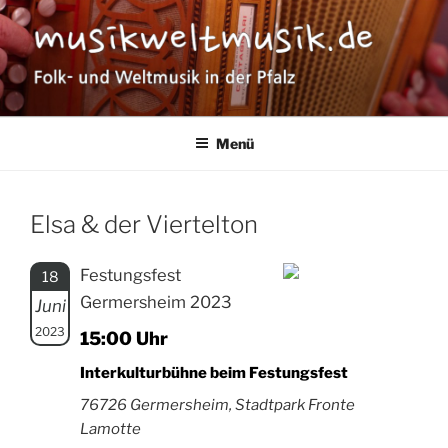
Zum
Inhalt
springen
MUSIKWELTMUSIK
Folk- und Weltmusik in der Pfalz
Menü
Elsa & der Viertelton
Festungsfest
18
Germersheim 2023
Juni
2023
15:00 Uhr
Interkulturbühne beim Festungsfest
76726 Germersheim, Stadtpark Fronte
Lamotte