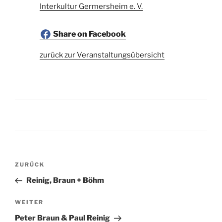
Interkultur Germersheim e. V.
Share on Facebook
zurück zur Veranstaltungsübersicht
Beitragsnavigation
Vorheriger
ZURÜCK
Beitrag
Reinig, Braun + Böhm
Nächster
WEITER
Beitrag
Peter Braun & Paul Reinig