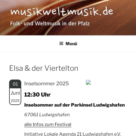
Zum
Inhalt
springen
MUSIKWELTMUSIK
Folk- und Weltmusik in der Pfalz
Menü
Elsa & der Viertelton
Inselsommer 2025
01
Juni
12:30 Uhr
2025
Inselsommer auf der Parkinsel Ludwigshafen
67061 Ludwigshafen
alle Infos zum Festival
Initiative Lokale Agenda 21 Ludwigshafen e.V.