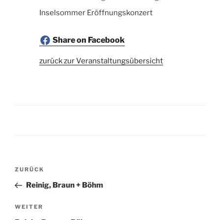
Inselsommer Eröffnungskonzert
Share on Facebook
zurück zur Veranstaltungsübersicht
Beitragsnavigation
Vorheriger
ZURÜCK
Beitrag
Reinig, Braun + Böhm
Nächster
WEITER
Beitrag