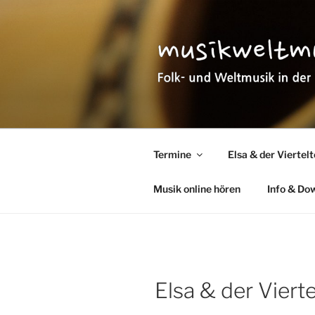
Zum
Inhalt
springen
MUSIKWEL
Folk- und Weltmusik in der Pfa
Termine
Elsa & der Viertel
Musik online hören
Info & Do
Elsa & der Viert