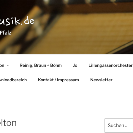
TMUSIK
lz
ton
Reinig, Braun + Böhm
Jo
Lillengassenorchester
wnloadbereich
Kontakt / Impressum
Newsletter
elton
Suchen
nach: