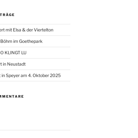
ITRÄGE
t mit Elsa & der Viertelton
+ Böhm im Goethepark
 SO KLINGT LU
t in Neustadt
 in Speyer am 4. Oktober 2025
MMENTARE