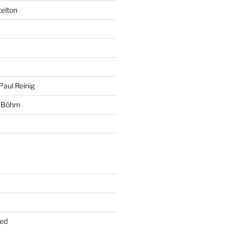
telton
Paul Reinig
+ Böhm
ed