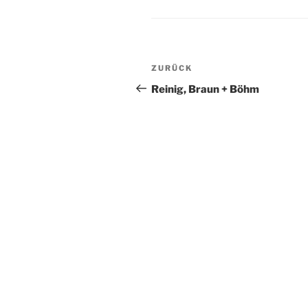
Beitragsnavigation
Vorheriger
ZURÜCK
Beitrag
Reinig, Braun + Böhm