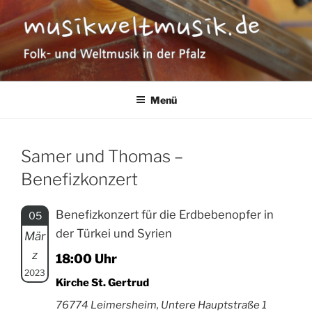
Zum
Inhalt
springen
MUSIKWELTMUSIK
Folk- und Weltmusik in der Pfalz
Menü
Samer und Thomas –
Benefizkonzert
Benefizkonzert für die Erdbebenopfer in
05
der Türkei und Syrien
Mär
z
18:00 Uhr
2023
Kirche St. Gertrud
76774 Leimersheim, Untere Hauptstraße 1