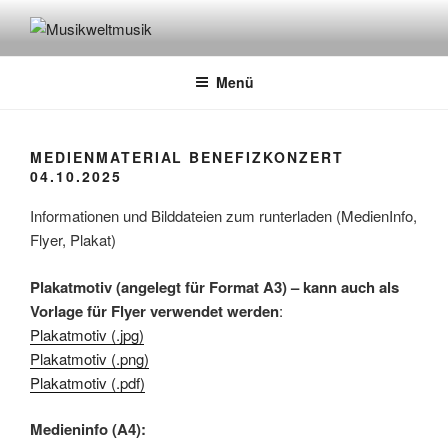
Zum
Inhalt
MUSIKWELTMUSIK
Folk- und Weltmusik in der Pfalz
springen
Menü
MEDIENMATERIAL BENEFIZKONZERT
04.10.2025
Informationen und Bilddateien zum runterladen (MedienInfo,
Flyer, Plakat)
Plakatmotiv (angelegt für Format A3) – kann auch als
Vorlage für Flyer verwendet werden
:
Plakatmotiv (.jpg)
Plakatmotiv (.png)
Plakatmotiv (.pdf)
Medieninfo (A4):